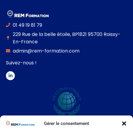
01 49 19 81 79
229 Rue de la belle étoile, BP1821 95700 Roissy-
En-France
admin@rem-formation.com
Suivez-nous !
Gérer le consentement
LE GROUPE REM Entreprise engagée dans l’intégration des
dix principes du Pacte Mondial des Nations Unies.