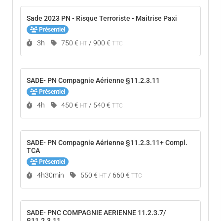
Sade 2023 PN - Risque Terroriste - Maitrise Paxi
Présentiel
Durée :
3h
750 €
/
900 €
HT
TTC
SADE- PN Compagnie Aérienne §11.2.3.11
Présentiel
Durée :
4h
450 €
/
540 €
HT
TTC
SADE- PN Compagnie Aérienne §11.2.3.11+ Compl.
TCA
Présentiel
Durée :
4h30min
550 €
/
660 €
HT
TTC
SADE- PNC COMPAGNIE AERIENNE 11.2.3.7/
§11.2.3.11