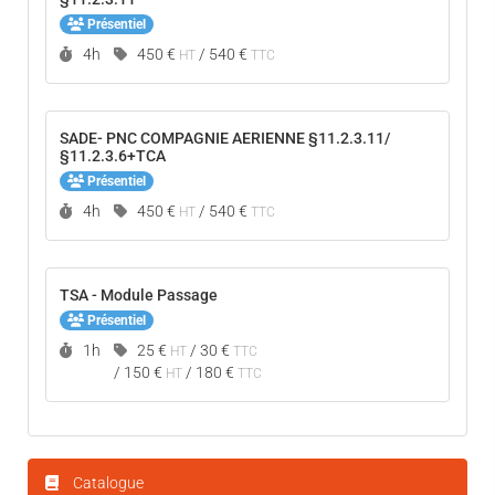
Présentiel
Durée :
4h
450 €
/
540 €
HT
TTC
SADE- PNC COMPAGNIE AERIENNE §11.2.3.11/
§11.2.3.6+TCA
Présentiel
Durée :
4h
450 €
/
540 €
HT
TTC
TSA - Module Passage
Présentiel
Durée :
Prix :
1h
25 €
/
30 €
HT
TTC
/
150 €
/
180 €
HT
TTC
Catalogue