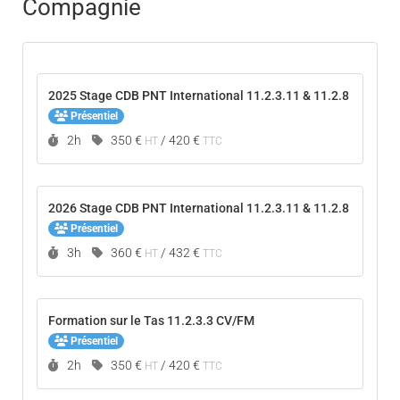
Compagnie
2025 Stage CDB PNT International 11.2.3.11 & 11.2.8
Présentiel
Durée :
2h
350 €
/
420 €
HT
TTC
2026 Stage CDB PNT International 11.2.3.11 & 11.2.8
Présentiel
Durée :
3h
360 €
/
432 €
HT
TTC
Formation sur le Tas 11.2.3.3 CV/FM
Présentiel
Durée :
2h
350 €
/
420 €
HT
TTC