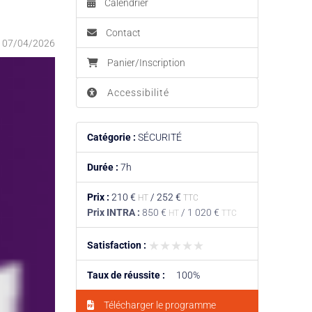
Calendrier
Contact
:
07/04/2026
Panier/Inscription
Accessibilité
Catégorie :
SÉCURITÉ
Durée :
7h
Prix :
210 €
/
252 €
HT
TTC
Prix INTRA :
850 €
/
1 020 €
HT
TTC
★★★★★
★★★★★
Satisfaction :
Taux de réussite :
100%
Télécharger le programme