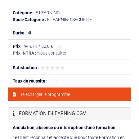
Catégorie :
E-LEARNING
Sous-Catégorie :
E LEARNING SECURITE
Durée :
4h
Prix :
44 €
/
52,8 €
HT
TTC
Prix INTRA :
Nous consulter
★★★★★
★★★★★
Satisfaction :
Taux de réussite :
- %
Télécharger le programme
FORMATION E-LEARNING CGV
Annulation, absence ou interruption d'une formation
Le Client reconnait et accepte que pour toute Formation en