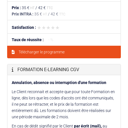
Prix :
35 €
/
42 €
HT
TTC
Prix INTRA :
35 €
/
42 €
HT
TTC
★★★★★
★★★★★
Satisfaction :
Taux de réussite :
- %
Télécharger le programme
FORMATION E-LEARNING CGV
Annulation, absence ou interruption d'une formation
Le Client reconnait et accepte que pour toute Formation en
ligne, dès lors que les codes d'accès ont été communiqués,
il ne peut se rétracter, et le prix de la formation est
entièrement dû. Les formations doivent être réalisées sur
une période maximale de 2 mois.
En cas de dédit signifié par le Client
par écrit (mail),
au