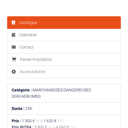
Catalogue
Calendrier
Contact
Panier/Inscription
Accessibilité
Catégorie :
MARCHANDISES DANGEREUSES
DGR/ADR/IMDG
Durée :
25h
Prix :
1 350 €
/
1 620 €
HT
TTC
Prix INTRA :
3 800 €
/
4 560 €
HT
TTC