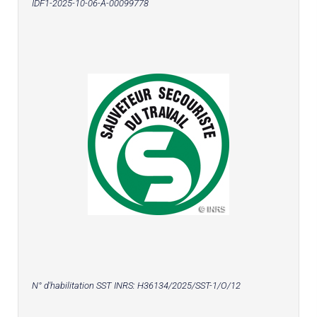
IDF1-2025-10-06-A-00099778
N° d'habilitation SST INRS:
H36134/2025/SST-1/O/12