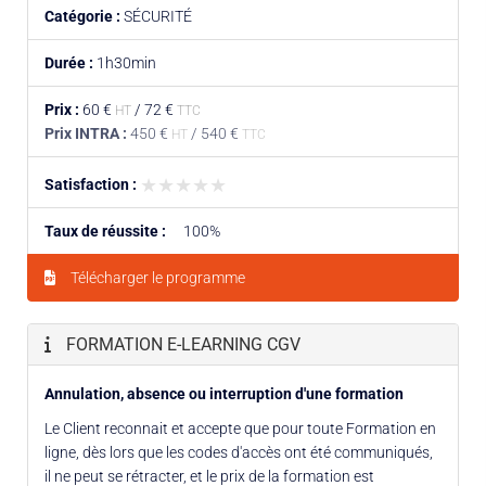
Catégorie :
SÉCURITÉ
Durée :
1h30min
Prix :
60 €
/
72 €
HT
TTC
Prix INTRA :
450 €
/
540 €
HT
TTC
★★★★★
★★★★★
Satisfaction :
Taux de réussite :
100%
Télécharger le programme
FORMATION E-LEARNING CGV
Annulation, absence ou interruption d'une formation
Le Client reconnait et accepte que pour toute Formation en
ligne, dès lors que les codes d'accès ont été communiqués,
il ne peut se rétracter, et le prix de la formation est