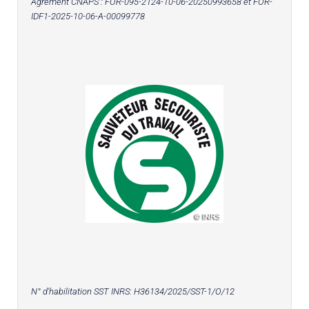
Agrément CNAPS :
FOR-095-2124-10-06-20250993658
et FOR-
IDF1-2025-10-06-A-00099778
N° d'habilitation SST INRS:
H36134/2025/SST-1/O/12