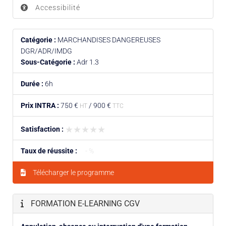
Accessibilité
Catégorie :
MARCHANDISES DANGEREUSES
DGR/ADR/IMDG
Sous-Catégorie :
Adr 1.3
Durée :
6h
Prix INTRA :
750 €
/
900 €
HT
TTC
★★★★★
★★★★★
Satisfaction :
Taux de réussite :
- %
Télécharger le programme
FORMATION E-LEARNING CGV